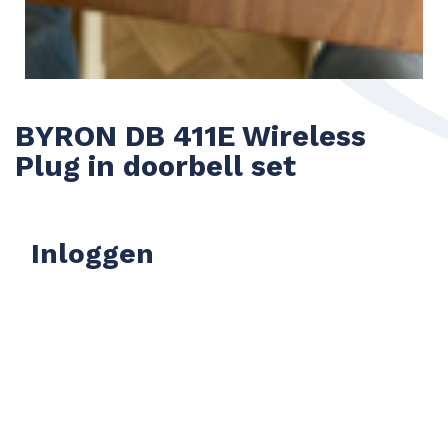
BYRON DB 411E Wireless
Plug in doorbell set
Inloggen
Usernaam of E-mail
*
Wachtwoord
*