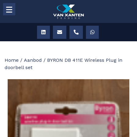
Home
/
Aanbod
/ BYRON DB 411E Wireless Plug in
doorbell set