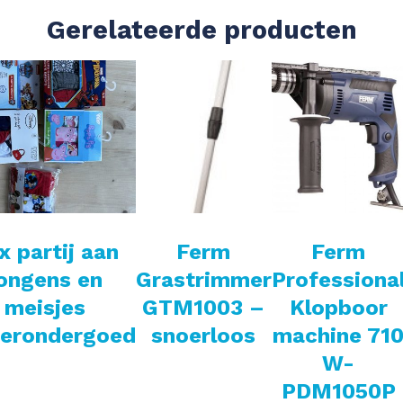
Gerelateerde producten
x partij aan
Ferm
Ferm
ongens en
Grastrimmer
Professiona
meisjes
GTM1003 –
Klopboor
derondergoed
snoerloos
machine 71
W-
PDM1050P