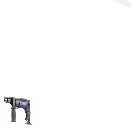
Wachtwoord
*
Aangemeld blijven
Registreren
Wachtwoord vergeten?