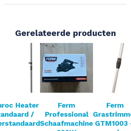
Gerelateerde producten
nroc Heater
Ferm
Ferm
tandaard /
Professional
Grastrimm
erstandaard
Schaafmachine
GTM1003 