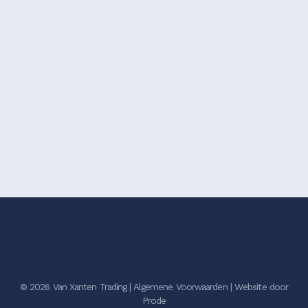
© 2026 Van Xanten Trading |
Algemene Voorwaarden
|
Website door
Prode