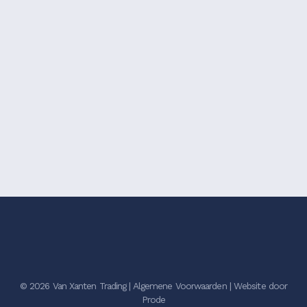
© 2026 Van Xanten Trading |
Algemene Voorwaarden
|
Website door
Prode